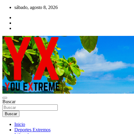
Saltar
sábado, agosto 8, 2026
al
contenido
YX Deportes Extremos Lifestyle
Buscar
YOU EXTREME
Buscar
Inicio
Deportes Extremos