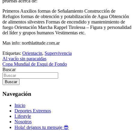
pruebas acerca de:
Primeros Auxilios formas de Señalamiento Construcción de
Refugios formas de obtención y potabilización de Agua Obtención
de alimentos silvestres Formas de encendido y mantenimiento de
fuego Orientación Marcha Rappel Tirolessa – Figura y personalidad
del líder y grupos humanos Vestimentas etc.
Mas info: northlatitude.com.ar
Etiquetas:
Orientacin
,
Supervivencia
Navegación
Al vacío sin paracaidas
Copa Mundial de Esqui de Fondo
de
Buscar
entradas
Buscar
Navegación
Inicio
Deportes Extremos
Lifestyle
Nosotros
Hola! dejanos tu mensaje 😎