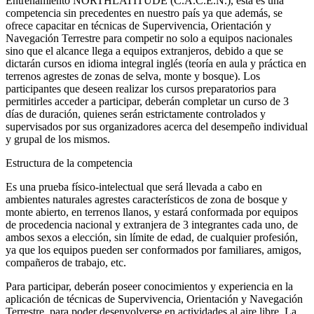
Entrenamiento NORTHLATITUDE (C.A.C.E.N.), esta es una
competencia sin precedentes en nuestro país ya que además, se
ofrece capacitar en técnicas de Supervivencia, Orientación y
Navegación Terrestre para competir no solo a equipos nacionales
sino que el alcance llega a equipos extranjeros, debido a que se
dictarán cursos en idioma integral inglés (teoría en aula y práctica en
terrenos agrestes de zonas de selva, monte y bosque). Los
participantes que deseen realizar los cursos preparatorios para
permitirles acceder a participar, deberán completar un curso de 3
días de duración, quienes serán estrictamente controlados y
supervisados por sus organizadores acerca del desempeño individual
y grupal de los mismos.
Estructura de la competencia
Es una prueba físico-intelectual que será llevada a cabo en
ambientes naturales agrestes característicos de zona de bosque y
monte abierto, en terrenos llanos, y estará conformada por equipos
de procedencia nacional y extranjera de 3 integrantes cada uno, de
ambos sexos a elección, sin límite de edad, de cualquier profesión,
ya que los equipos pueden ser conformados por familiares, amigos,
compañeros de trabajo, etc.
Para participar, deberán poseer conocimientos y experiencia en la
aplicación de técnicas de Supervivencia, Orientación y Navegación
Terrestre, para poder desenvolverse en actividades al aire libre. La