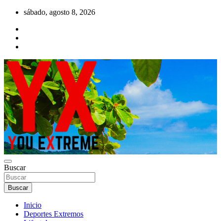
Saltar
sábado, agosto 8, 2026
al
contenido
YX Deportes Extremos Lifestyle
Buscar
YOU EXTREME
Buscar
Inicio
Deportes Extremos