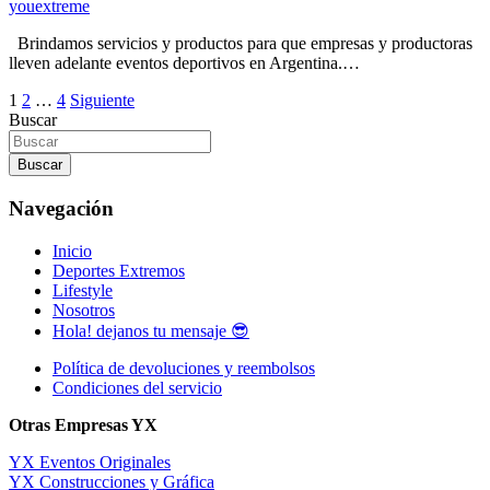
youextreme
Brindamos servicios y productos para que empresas y productoras
lleven adelante eventos deportivos en Argentina.…
Paginación
1
2
…
4
Siguiente
Buscar
de
entradas
Buscar
Navegación
Inicio
Deportes Extremos
Lifestyle
Nosotros
Hola! dejanos tu mensaje 😎
Política de devoluciones y reembolsos
Condiciones del servicio
Otras Empresas YX
YX Eventos Originales
YX Construcciones y Gráfica