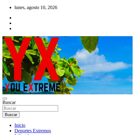
Saltar
lunes, agosto 10, 2026
al
contenido
YX Deportes Extremos Lifestyle
Buscar
YOU EXTREME
Buscar
Inicio
Deportes Extremos