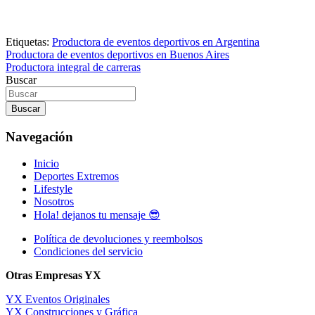
Etiquetas:
Productora de eventos deportivos en Argentina
Navegación
Productora de eventos deportivos en Buenos Aires
Productora integral de carreras
de
Buscar
entradas
Buscar
Navegación
Inicio
Deportes Extremos
Lifestyle
Nosotros
Hola! dejanos tu mensaje 😎
Política de devoluciones y reembolsos
Condiciones del servicio
Otras Empresas YX
YX Eventos Originales
YX Construcciones y Gráfica