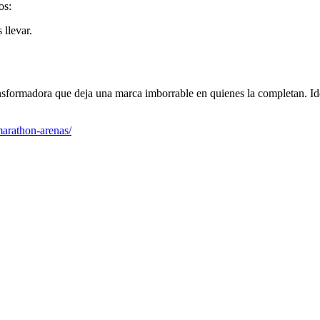
os:
 llevar.
ansformadora que deja una marca imborrable en quienes la completan. Id
marathon-arenas/