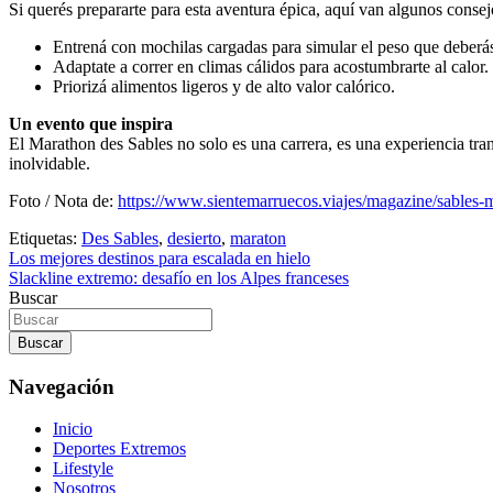
Si querés prepararte para esta aventura épica, aquí van algunos consej
Entrená con mochilas cargadas para simular el peso que deberás
Adaptate a correr en climas cálidos para acostumbrarte al calor.
Priorizá alimentos ligeros y de alto valor calórico.
Un evento que inspira
El Marathon des Sables no solo es una carrera, es una experiencia tr
inolvidable.
Foto / Nota de:
https://www.sientemarruecos.viajes/magazine/sables-
Etiquetas:
Des Sables
,
desierto
,
maraton
Navegación
Los mejores destinos para escalada en hielo
Slackline extremo: desafío en los Alpes franceses
de
Buscar
entradas
Buscar
Navegación
Inicio
Deportes Extremos
Lifestyle
Nosotros