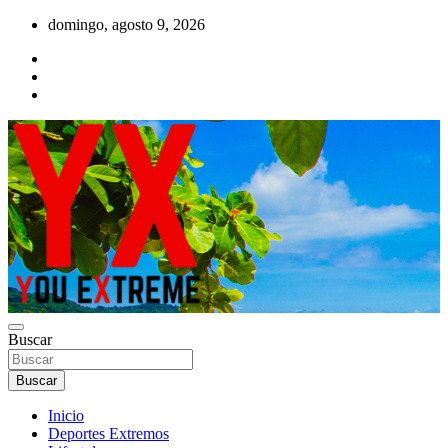
Saltar
domingo, agosto 9, 2026
al
contenido
YX Deportes Extremos Lifestyle
Buscar
YOU EXTREME
Buscar
Inicio
Deportes Extremos