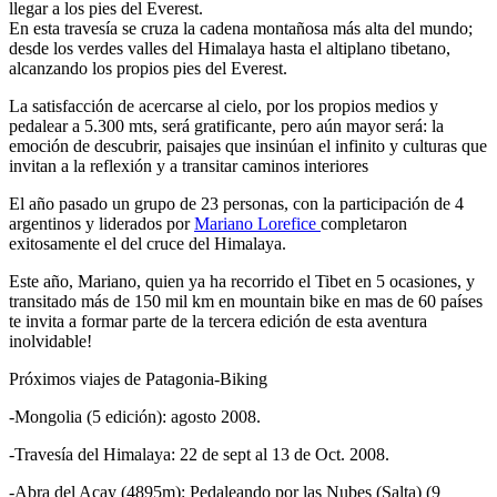
llegar a los pies del Everest.
En esta travesía se cruza la cadena montañosa más alta del mundo;
desde los verdes valles del Himalaya hasta el altiplano tibetano,
alcanzando los propios pies del Everest.
La satisfacción de acercarse al cielo, por los propios medios y
pedalear a 5.300 mts, será gratificante, pero aún mayor será: la
emoción de descubrir, paisajes que insinúan el infinito y culturas que
invitan a la reflexión y a transitar caminos interiores
El año pasado un grupo de 23 personas, con la participación de 4
argentinos y liderados por
Mariano Lorefice
completaron
exitosamente el del cruce del Himalaya.
Este año, Mariano, quien ya ha recorrido el Tibet en 5 ocasiones, y
transitado más de 150 mil km en mountain bike en mas de 60 países
te invita a formar parte de la tercera edición de esta aventura
inolvidable!
Próximos viajes de Patagonia-Biking
-Mongolia (5 edición): agosto 2008.
-Travesía del Himalaya: 22 de sept al 13 de Oct. 2008.
-Abra del Acay (4895m): Pedaleando por las Nubes (Salta) (9