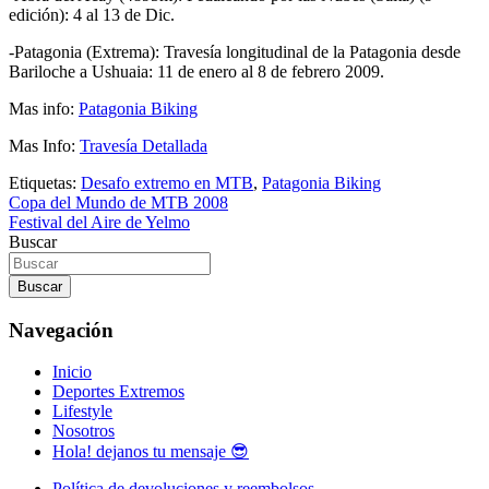
edición): 4 al 13 de Dic.
-Patagonia (Extrema): Travesía longitudinal de la Patagonia desde
Bariloche a Ushuaia: 11 de enero al 8 de febrero 2009.
Mas info:
Patagonia Biking
Mas Info:
Travesía Detallada
Etiquetas:
Desafo extremo en MTB
,
Patagonia Biking
Navegación
Copa del Mundo de MTB 2008
Festival del Aire de Yelmo
de
Buscar
entradas
Buscar
Navegación
Inicio
Deportes Extremos
Lifestyle
Nosotros
Hola! dejanos tu mensaje 😎
Política de devoluciones y reembolsos