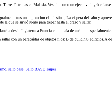
as Torres Petronas en Malasia. Vestido como un ejecutivo logró colarse p
gualmente tras una operación clandestina., La víspera del salto y aprov
e la que se sirvió luego para trepar hasta el brazo y saltar.
ancha desde Inglaterra a Francia con un ala de carbono especialmente 
altar con un paracaídas de objetos fijos: B de building (edificio), A de 
ismo
,
salto base
,
Salto BASE Taipei