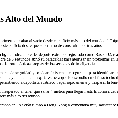
ás Alto del Mundo
primero en saltar al vacío desde el edificio más alto del mundo, el Tai
este edificio desde que se terminó de construir hace tres años.
ta figura indiscutible del deporte extremo, registrado como Base 502, re
bre de 5 segundos abrió su paracaídas para aterrizar sin problemas en l
a la torre, tácticas propias de los servicios de inteligencia.
ámaras de seguridad y sondear el sistema de seguridad para identificar la
con la ayuda de una amiga taiwanesa que lo escondió en el falso techo de
permitiendo aldeportista austriaco trepar rápidamente y traspasar la barr
nesperado al tener que saltar 4 metros para llegar hasta la cornisa del e
ificio más alto del mundo.
 sentado en un avión rumbo a Hong Kong y comentaba muy satisfecho: L