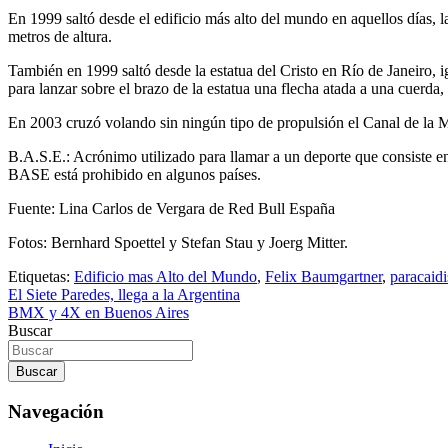
En 1999 saltó desde el edificio más alto del mundo en aquellos días, l
metros de altura.
También en 1999 saltó desde la estatua del Cristo en Río de Janeiro, i
para lanzar sobre el brazo de la estatua una flecha atada a una cuerda, d
En 2003 cruzó volando sin ningún tipo de propulsión el Canal de la M
B.A.S.E.: Acrónimo utilizado para llamar a un deporte que consiste en s
BASE está prohibido en algunos países.
Fuente: Lina Carlos de Vergara de Red Bull España
Fotos: Bernhard Spoettel y Stefan Stau y Joerg Mitter.
Etiquetas:
Edificio mas Alto del Mundo
,
Felix Baumgartner
,
paracaid
Navegación
El Siete Paredes, llega a la Argentina
BMX y 4X en Buenos Aires
de
Buscar
entradas
Buscar
Navegación