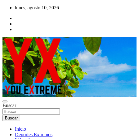
Saltar
lunes, agosto 10, 2026
al
contenido
YX Deportes Extremos Lifestyle
Buscar
YOU EXTREME
Buscar
Inicio
Deportes Extremos