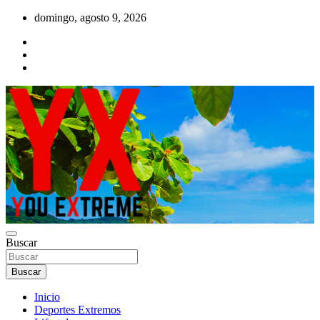
Saltar
domingo, agosto 9, 2026
al
contenido
YX Deportes Extremos Lifestyle
Buscar
YOU EXTREME
Buscar
Inicio
Deportes Extremos