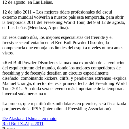
12 de julio 2011 – Los mejores riders profesionales del esquí
extremo mundial volverán a nuestro país esta temporada, para abrir
la temporada 2011 del Freeskiing World Tour, del 9 al 12 de agosto,
en Las Leñas (Mendoza, Argentina).
En esos cuatro días, los mejores especialistas del freeride y el
freestyle se enfrentarán en el Red Bull Powder Disorder, la
competencia que empuja los límites del esquí a niveles nunca antes
vistos.
«Red Bull Powder Disorder es la máxima expresión de la evolución
del esquí extremo del mundo, donde los mejores competidores de
freeskiing y de freestyle desafían un circuito especialmente
diseñado, combinando kickers, cliffs, y pendientes extremas -explica
Manuel Uranga, director del esta primera fecha del Freeskiing World
Tour 2011-. Sin duda será el evento más importante de la temporada
invernal sudamericana.»
La prueba, que repartirá diez mil dólares en premios, será fiscalizada
por jueces de la IFSA (International Freeskiing Association).
Navegación
De Alaska a Ushuaia en moto
Red Bull X-Alps 2011
de
Buscar