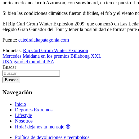
norteamericano Jacob Azronson, con snowboard, en tercer puesto. Los 
Si bien las condiciones climáticas fueron difíciles, el frío y el viento 
El Rip Curl Grom Winter Explosion 2009, que comenzó en Las Leñas y t
elegido Gran Ganador del Tour y tener la posibilidad de formar parte
Fuente:
catedralaltapatagonia.com
Etiquetas:
Rip Curl Grom Winter Explosion
Navegación
Mercedes Maidana en los premios Billabong XXL
USA ganó el mundial ISA
de
Buscar
entradas
Buscar
Navegación
Inicio
Deportes Extremos
Lifestyle
Nosotros
Hola! dejanos tu mensaje 😎
Política de devoluciones y reembolsos