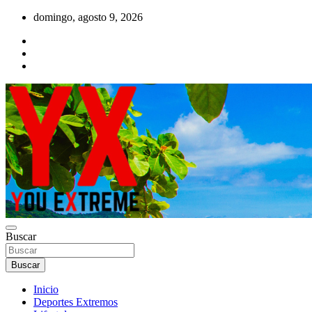
Saltar
domingo, agosto 9, 2026
al
contenido
YX Deportes Extremos Lifestyle
Buscar
YOU EXTREME
Buscar
Inicio
Deportes Extremos