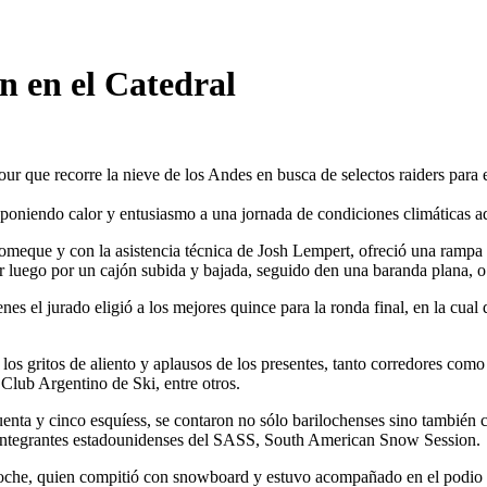
 en el Catedral
tour que recorre la nieve de los Andes en busca de selectos raiders para 
 poniendo calor y entusiasmo a una jornada de condiciones climáticas a
alomeque y con la asistencia técnica de Josh Lempert, ofreció una rampa 
r luego por un cajón subida y bajada, seguido den una baranda plana, o 
es el jurado eligió a los mejores quince para la ronda final, en la cual 
os gritos de aliento y aplausos de los presentes, tanto corredores com
Club Argentino de Ski, entre otros.
cuenta y cinco esquíess, se contaron no sólo barilochenses sino tambié
e integrantes estadounidenses del SASS, South American Snow Session.
loche, quien compitió con snowboard y estuvo acompañado en el podio p