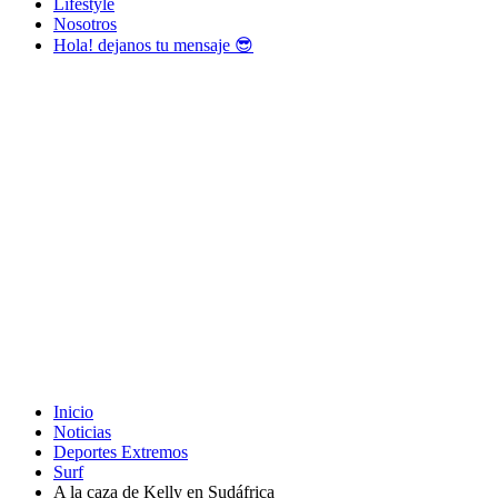
Lifestyle
Nosotros
Hola! dejanos tu mensaje 😎
Inicio
Noticias
Deportes Extremos
Surf
A la caza de Kelly en Sudáfrica