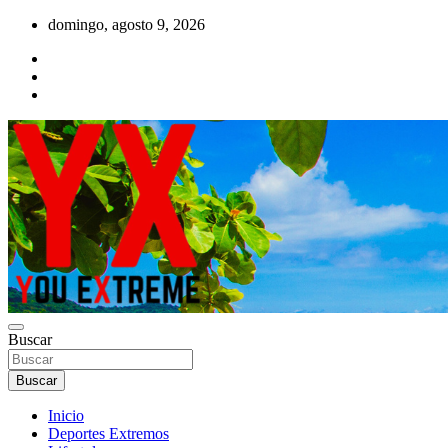
Saltar
domingo, agosto 9, 2026
al
contenido
YX Deportes Extremos Lifestyle
Buscar
YOU EXTREME
Buscar
Inicio
Deportes Extremos