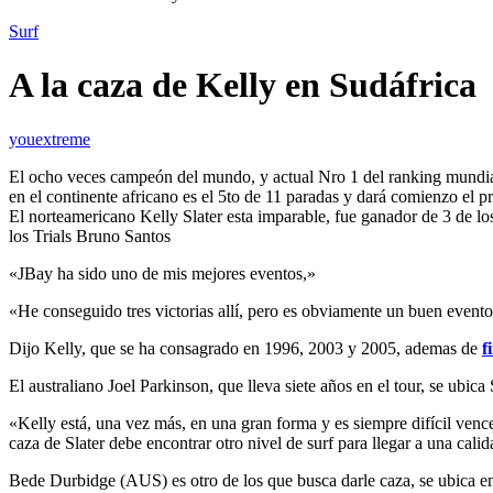
Surf
A la caza de Kelly en Sudáfrica
youextreme
El ocho veces campeón del mundo, y actual Nro 1 del ranking mundial 
en el continente africano es el 5to de 11 paradas y dará comienzo el p
El norteamericano Kelly Slater esta imparable, fue ganador de 3 de l
los Trials Bruno Santos
«JBay ha sido uno de mis mejores eventos,»
«He conseguido tres victorias allí, pero es obviamente un buen event
Dijo Kelly, que se ha consagrado en 1996, 2003 y 2005, ademas de
f
El australiano Joel Parkinson, que lleva siete años en el tour, se ubica
«Kelly está, una vez más, en una gran forma y es siempre difícil vence
caza de Slater debe encontrar otro nivel de surf para llegar a una cal
Bede Durbidge (AUS) es otro de los que busca darle caza, se ubica en 