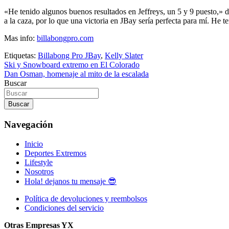
«He tenido algunos buenos resultados en Jeffreys, un 5 y 9 puesto,» d
a la caza, por lo que una victoria en JBay sería perfecta para mí. He 
Mas info:
billabongpro.com
Etiquetas:
Billabong Pro JBay
,
Kelly Slater
Navegación
Ski y Snowboard extremo en El Colorado
Dan Osman, homenaje al mito de la escalada
de
Buscar
entradas
Buscar
Navegación
Inicio
Deportes Extremos
Lifestyle
Nosotros
Hola! dejanos tu mensaje 😎
Política de devoluciones y reembolsos
Condiciones del servicio
Otras Empresas YX