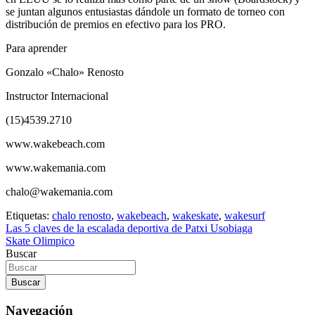
se juntan algunos entusiastas dándole un formato de torneo con
distribución de premios en efectivo para los PRO.
Para aprender
Gonzalo «Chalo» Renosto
Instructor Internacional
(15)4539.2710
www.wakebeach.com
www.wakemania.com
chalo@wakemania.com
Etiquetas:
chalo renosto
,
wakebeach
,
wakeskate
,
wakesurf
Navegación
Las 5 claves de la escalada deportiva de Patxi Usobiaga
Skate Olimpico
de
Buscar
entradas
Buscar
Navegación