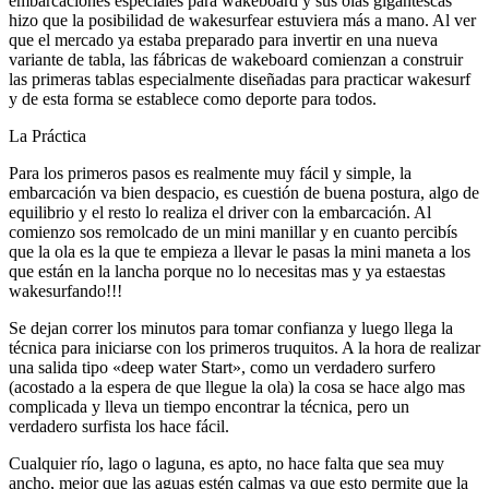
embarcaciones especiales para wakeboard y sus olas gigantescas
hizo que la posibilidad de wakesurfear estuviera más a mano. Al ver
que el mercado ya estaba preparado para invertir en una nueva
variante de tabla, las fábricas de wakeboard comienzan a construir
las primeras tablas especialmente diseñadas para practicar wakesurf
y de esta forma se establece como deporte para todos.
La Práctica
Para los primeros pasos es realmente muy fácil y simple, la
embarcación va bien despacio, es cuestión de buena postura, algo de
equilibrio y el resto lo realiza el driver con la embarcación. Al
comienzo sos remolcado de un mini manillar y en cuanto percibís
que la ola es la que te empieza a llevar le pasas la mini maneta a los
que están en la lancha porque no lo necesitas mas y ya estaestas
wakesurfando!!!
Se dejan correr los minutos para tomar confianza y luego llega la
técnica para iniciarse con los primeros truquitos. A la hora de realizar
una salida tipo «deep water Start», como un verdadero surfero
(acostado a la espera de que llegue la ola) la cosa se hace algo mas
complicada y lleva un tiempo encontrar la técnica, pero un
verdadero surfista los hace fácil.
Cualquier río, lago o laguna, es apto, no hace falta que sea muy
ancho, mejor que las aguas estén calmas ya que esto permite que la