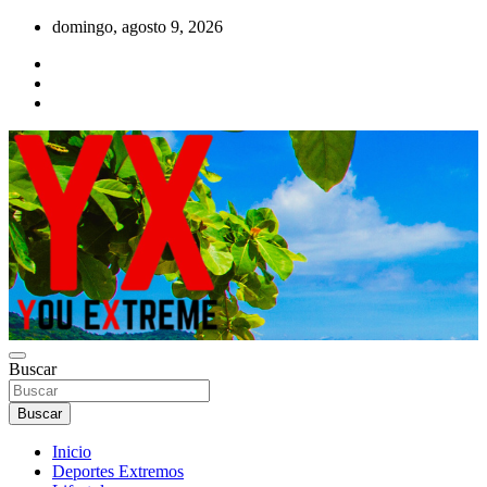
Saltar
domingo, agosto 9, 2026
al
contenido
YX Deportes Extremos Lifestyle
Buscar
YOU EXTREME
Buscar
Inicio
Deportes Extremos