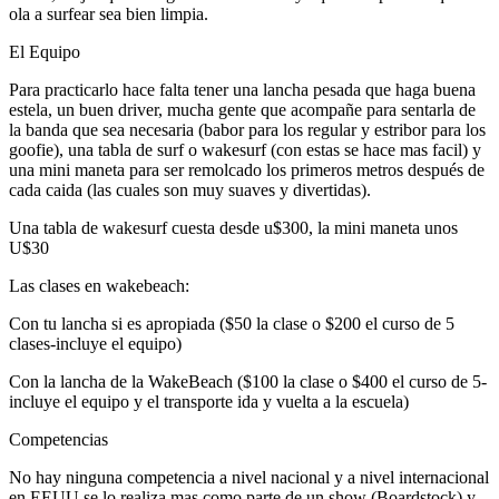
ola a surfear sea bien limpia.
El Equipo
Para practicarlo hace falta tener una lancha pesada que haga buena
estela, un buen driver, mucha gente que acompañe para sentarla de
la banda que sea necesaria (babor para los regular y estribor para los
goofie), una tabla de surf o wakesurf (con estas se hace mas facil) y
una mini maneta para ser remolcado los primeros metros después de
cada caida (las cuales son muy suaves y divertidas).
Una tabla de wakesurf cuesta desde u$300, la mini maneta unos
U$30
Las clases en wakebeach:
Con tu lancha si es apropiada ($50 la clase o $200 el curso de 5
clases-incluye el equipo)
Con la lancha de la WakeBeach ($100 la clase o $400 el curso de 5-
incluye el equipo y el transporte ida y vuelta a la escuela)
Competencias
No hay ninguna competencia a nivel nacional y a nivel internacional
en EEUU se lo realiza mas como parte de un show (Boardstock) y