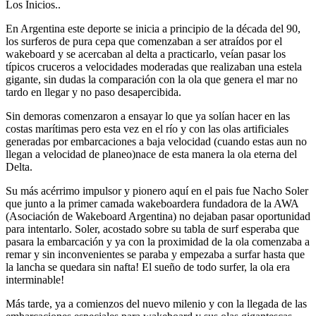
Los Inicios..
En Argentina este deporte se inicia a principio de la década del 90,
los surferos de pura cepa que comenzaban a ser atraídos por el
wakeboard y se acercaban al delta a practicarlo, veían pasar los
típicos cruceros a velocidades moderadas que realizaban una estela
gigante, sin dudas la comparación con la ola que genera el mar no
tardo en llegar y no paso desapercibida.
Sin demoras comenzaron a ensayar lo que ya solían hacer en las
costas marítimas pero esta vez en el río y con las olas artificiales
generadas por embarcaciones a baja velocidad (cuando estas aun no
llegan a velocidad de planeo)nace de esta manera la ola eterna del
Delta.
Su más acérrimo impulsor y pionero aquí en el pais fue Nacho Soler
que junto a la primer camada wakeboardera fundadora de la AWA
(Asociación de Wakeboard Argentina) no dejaban pasar oportunidad
para intentarlo. Soler, acostado sobre su tabla de surf esperaba que
pasara la embarcación y ya con la proximidad de la ola comenzaba a
remar y sin inconvenientes se paraba y empezaba a surfar hasta que
la lancha se quedara sin nafta! El sueño de todo surfer, la ola era
interminable!
Más tarde, ya a comienzos del nuevo milenio y con la llegada de las