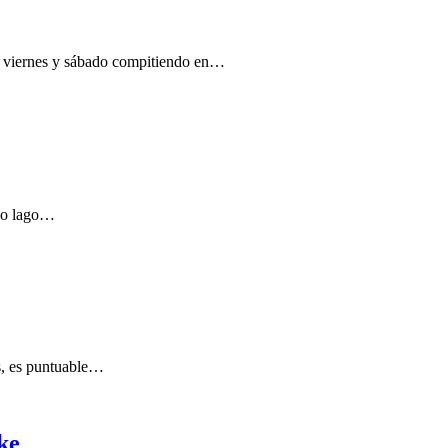
án viernes y sábado compitiendo en…
aco lago…
ís, es puntuable…
ke