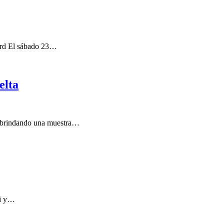
ard El sábado 23…
elta
y brindando una muestra…
ii y…