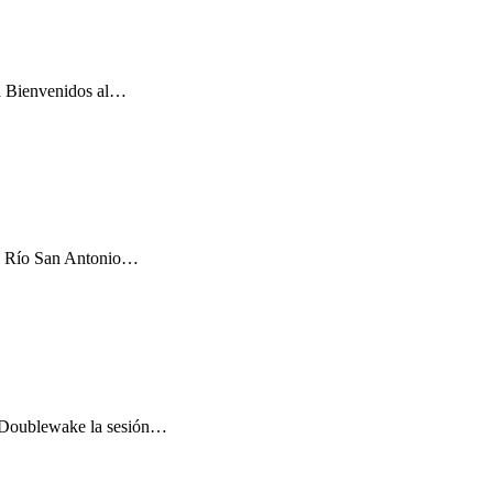
na Bienvenidos al…
 el Río San Antonio…
e Doublewake la sesión…