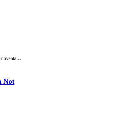
os noventa…
n Not