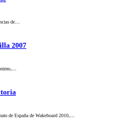
iencias de…
lla 2007
erónimo,…
toria
peonato de España de Wakeboard 2010,…