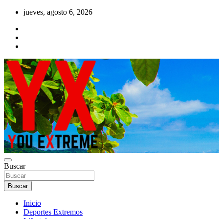
Saltar
jueves, agosto 6, 2026
al
contenido
YX Deportes Extremos Lifestyle
Buscar
YOU EXTREME
Buscar
Inicio
Deportes Extremos