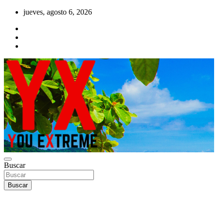
Saltar
jueves, agosto 6, 2026
al
contenido
YX Deportes Extremos Lifestyle
Buscar
YOU EXTREME
Buscar