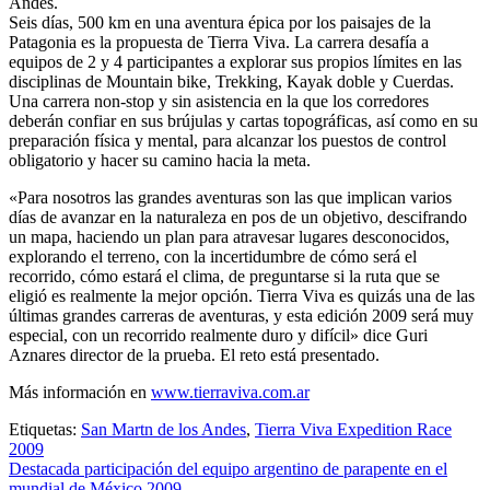
Andes.
Seis días, 500 km en una aventura épica por los paisajes de la
Patagonia es la propuesta de Tierra Viva. La carrera desafía a
equipos de 2 y 4 participantes a explorar sus propios límites en las
disciplinas de Mountain bike, Trekking, Kayak doble y Cuerdas.
Una carrera non-stop y sin asistencia en la que los corredores
deberán confiar en sus brújulas y cartas topográficas, así como en su
preparación física y mental, para alcanzar los puestos de control
obligatorio y hacer su camino hacia la meta.
«Para nosotros las grandes aventuras son las que implican varios
días de avanzar en la naturaleza en pos de un objetivo, descifrando
un mapa, haciendo un plan para atravesar lugares desconocidos,
explorando el terreno, con la incertidumbre de cómo será el
recorrido, cómo estará el clima, de preguntarse si la ruta que se
eligió es realmente la mejor opción. Tierra Viva es quizás una de las
últimas grandes carreras de aventuras, y esta edición 2009 será muy
especial, con un recorrido realmente duro y difícil» dice Guri
Aznares director de la prueba. El reto está presentado.
Más información en
www.tierraviva.com.ar
Etiquetas:
San Martn de los Andes
,
Tierra Viva Expedition Race
2009
Navegación
Destacada participación del equipo argentino de parapente en el
mundial de México 2009.