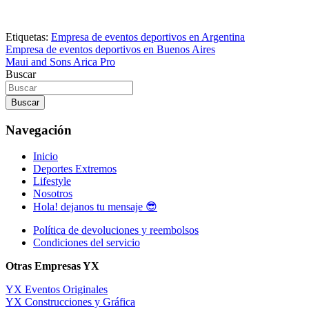
Etiquetas:
Empresa de eventos deportivos en Argentina
Navegación
Empresa de eventos deportivos en Buenos Aires
Maui and Sons Arica Pro
de
Buscar
entradas
Buscar
Navegación
Inicio
Deportes Extremos
Lifestyle
Nosotros
Hola! dejanos tu mensaje 😎
Política de devoluciones y reembolsos
Condiciones del servicio
Otras Empresas YX
YX Eventos Originales
YX Construcciones y Gráfica