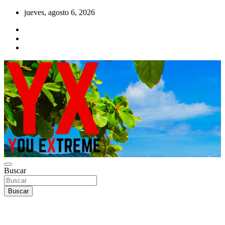
Saltar
jueves, agosto 6, 2026
al
contenido
YX Deportes Extremos Lifestyle
Buscar
YOU EXTREME
Buscar