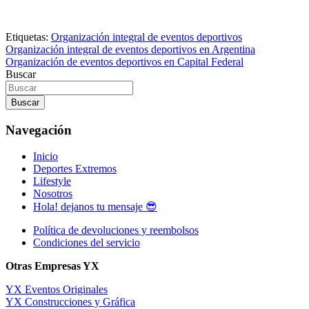
Etiquetas:
Organización integral de eventos deportivos
Navegación
Organización integral de eventos deportivos en Argentina
Organización de eventos deportivos en Capital Federal
de
Buscar
entradas
Buscar
Navegación
Inicio
Deportes Extremos
Lifestyle
Nosotros
Hola! dejanos tu mensaje 😎
Política de devoluciones y reembolsos
Condiciones del servicio
Otras Empresas YX
YX Eventos Originales
YX Construcciones y Gráfica