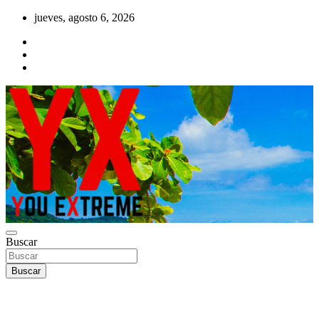
Saltar
jueves, agosto 6, 2026
al
contenido
YX Deportes Extremos Lifestyle
Buscar
YOU EXTREME
Buscar