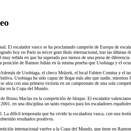
eo
ional. El escalador vasco se ha proclamado campeón de Europa de escala
grado hoy en Paris su tercer gran título internacional, tras las últimas
nal muy reñida en que ha superado por menos de una presa de diferen
nta posición de Ramon Julián en la misma prueba que Usobiaga y el octa
. Además de Usobiaga, el checo Mrázek, el local Fabien Comina y el tam
definitiva, Usobiaga ha sido capaz de llegar más alto que nadie, mientras
se alza con una primera victoria en un campeonato de una sola compet
gular en la Copa del Mundo.
o de Bruno Macías en la competición de bloque. El escalador valenciano 
 2001, en una disciplina un tanto esquiva para los escaladores españoles
l. La difícil temporada que ha vivido la escaladora vasca, con una lesi
obtenido resultados positivos.
etición internacional vuelve a la Copa del Mundo, que tiene en Ramon Ju