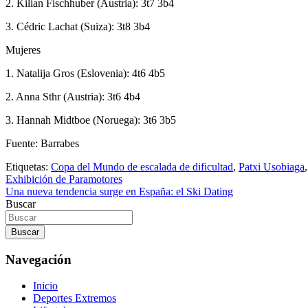
2. Kilian Fischhuber (Austria): 3t7 3b4
3. Cédric Lachat (Suiza): 3t8 3b4
Mujeres
1. Natalija Gros (Eslovenia): 4t6 4b5
2. Anna Sthr (Austria): 3t6 4b4
3. Hannah Midtboe (Noruega): 3t6 3b5
Fuente: Barrabes
Etiquetas:
Copa del Mundo de escalada de dificultad
,
Patxi Usobiaga
Navegación
Exhibición de Paramotores
Una nueva tendencia surge en España: el Ski Dating
de
Buscar
entradas
Buscar
Navegación
Inicio
Deportes Extremos