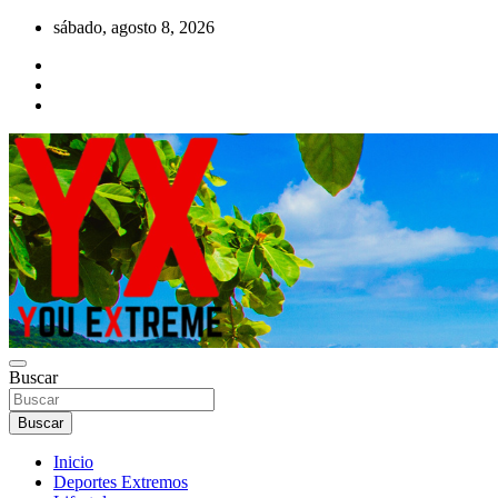
Saltar
sábado, agosto 8, 2026
al
contenido
YX Deportes Extremos Lifestyle
Buscar
YOU EXTREME
Buscar
Inicio
Deportes Extremos