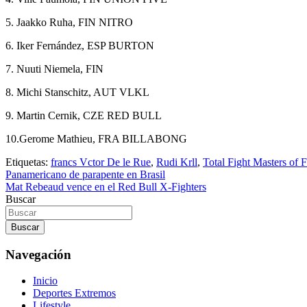
5. Jaakko Ruha, FIN NITRO
6. Iker Fernández, ESP BURTON
7. Nuuti Niemela, FIN
8. Michi Stanschitz, AUT VLKL
9. Martin Cernik, CZE RED BULL
10.Gerome Mathieu, FRA BILLABONG
Etiquetas:
francs Vctor De le Rue
,
Rudi Krll
,
Total Fight Masters of F
Navegación
Panamericano de parapente en Brasil
Mat Rebeaud vence en el Red Bull X-Fighters
de
Buscar
entradas
Buscar
Navegación
Inicio
Deportes Extremos
Lifestyle