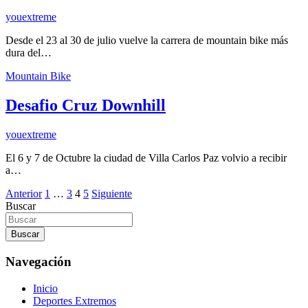
youextreme
Desde el 23 al 30 de julio vuelve la carrera de mountain bike más
dura del…
Mountain Bike
Desafio Cruz Downhill
youextreme
El 6 y 7 de Octubre la ciudad de Villa Carlos Paz volvio a recibir
a…
Paginación
Anterior
1
…
3
4
5
Siguiente
Buscar
de
entradas
Buscar
Navegación
Inicio
Deportes Extremos