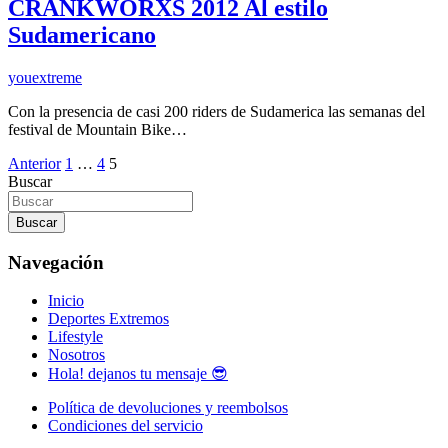
CRANKWORXS 2012 Al estilo
Sudamericano
youextreme
Con la presencia de casi 200 riders de Sudamerica las semanas del
festival de Mountain Bike…
Paginación
Anterior
1
…
4
5
Buscar
de
entradas
Buscar
Navegación
Inicio
Deportes Extremos
Lifestyle
Nosotros
Hola! dejanos tu mensaje 😎
Política de devoluciones y reembolsos
Condiciones del servicio