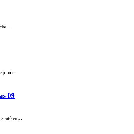
fecha…
de junio…
as 09
 disputó en…