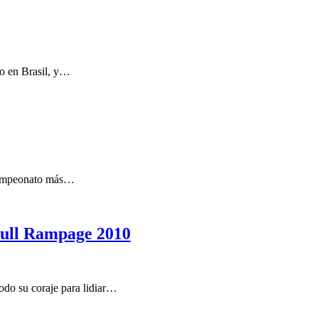
mo en Brasil, y…
 campeonato más…
Bull Rampage 2010
odo su coraje para lidiar…