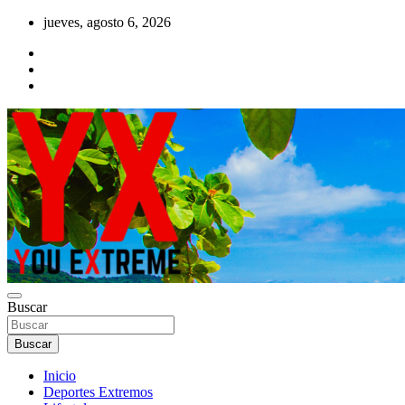
Saltar
jueves, agosto 6, 2026
al
contenido
YX Deportes Extremos Lifestyle
Buscar
YOU EXTREME
Buscar
Inicio
Deportes Extremos